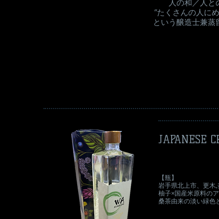
人の和／人と
”たくさんの人に
という醸造士兼蒸
JAPANESE C
​ WA
​【瓶】
岩手県北上市、更木
柚子×国産米原料の
​桑茶由来の淡い緑