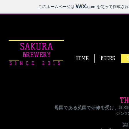
このホームページは
.com
を使って作成され
SAKURA
BREWERY
HOME
BEERS
SINCE 2015
TH
​母国である英国で研修を受け、20
ジン
第